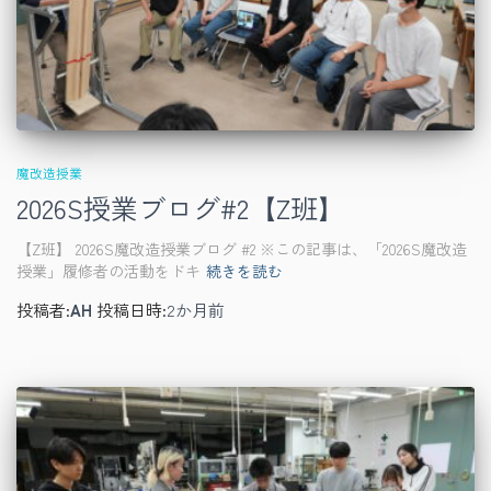
魔改造授業
2026S授業ブログ#2【Z班】
【Z班】 2026S魔改造授業ブログ #2 ※この記事は、「2026S魔改造
授業」履修者の活動をドキ
続きを読む
投稿者:
AH
投稿日時:
2か月
前