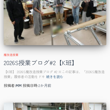
魔改造授業
2026S授業ブログ#2【K班】
【K班】 2026S魔改造授業ブログ #2 ※この記事は、「2026S魔改造
授業」履修者の活動をドキ
続きを読む
投稿者:
MM
投稿日時:
2か月
前