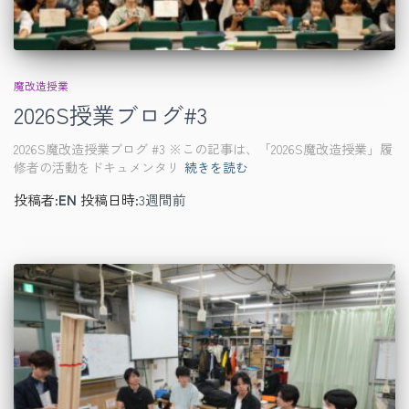
魔改造授業
2026S授業ブログ#3
2026S魔改造授業ブログ #3 ※この記事は、「2026S魔改造授業」履
修者の活動をドキュメンタリ
続きを読む
投稿者:
EN
投稿日時:
3週間
前