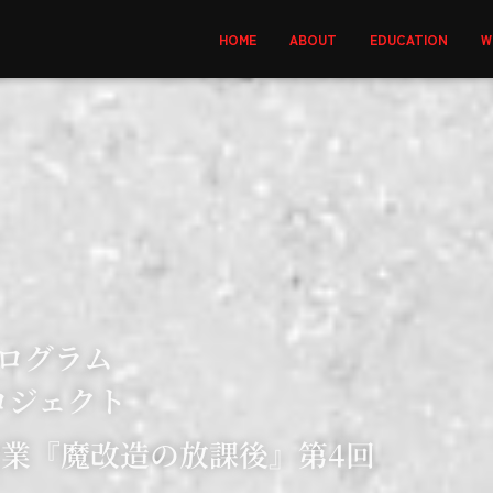
HOME
ABOUT
EDUCATION
W
プログラム
ロジェクト
授業『魔改造の放課後』第4回