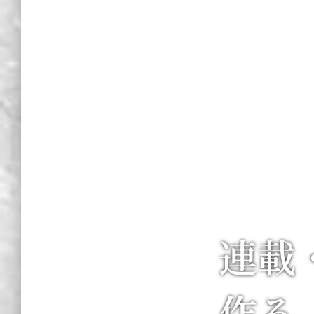
連載
作る