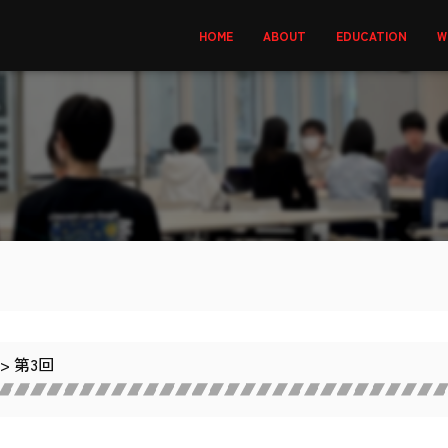
HOME
ABOUT
EDUCATION
W
 > 第3回