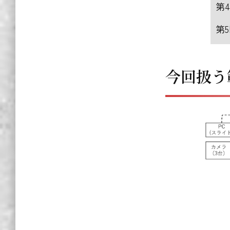
第
第
今回扱う