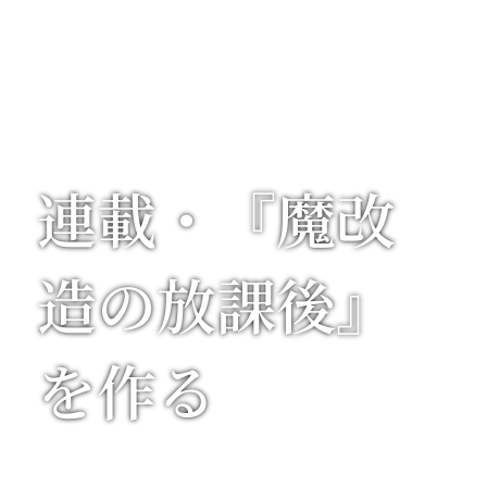
連載・『魔改
造の放課後』
を作る