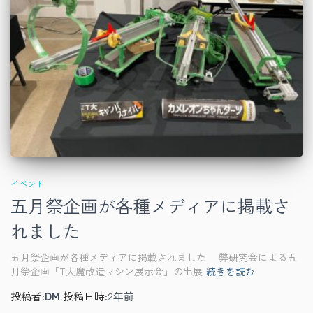
イベント
五月祭企画が各種メディアに掲載さ
れました
五月祭企画が各種メディアに掲載されました 弊研究会による五
月祭企画「T大魔改造マシン展示会」の出展
続きを読む
投稿者:
DM
投稿日時:
2年
前