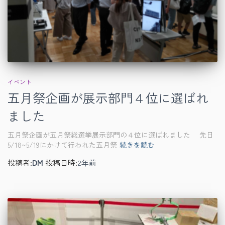
イベント
五月祭企画が展示部門４位に選ばれ
ました
五月祭企画が五月祭総選挙展示部門の４位に選ばれました 先日
5/18~5/19にかけて行われた五月祭
続きを読む
投稿者:
DM
投稿日時:
2年
前