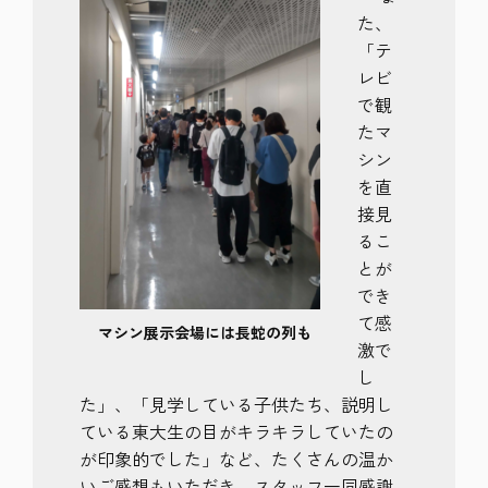
た、
「テ
レビ
で観
たマ
シン
を直
接見
るこ
とが
でき
て感
マシン展示会場には長蛇の列も
激で
し
た」、「見学している子供たち、説明し
ている東大生
の目がキラキラしていたの
が印象的でした」など、たくさんの温か
いご感想もいただき、スタッフ一同感謝