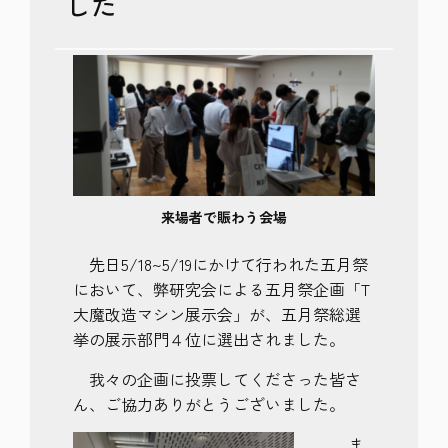
した
来場者で賑わう会場
先日5/18~5/19にかけて行われた五月祭
において、弊研究会による五月祭企画
「T
大魔改造マシン展示会」が、五月祭総選
挙の展示部門４位に選出されました。
我々の企画に投票してくださった皆さ
ん、
ご協力ありがとうございました。
ま