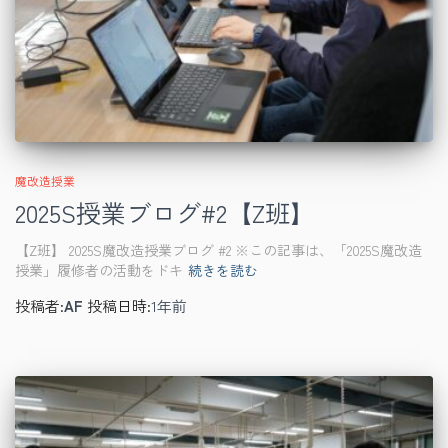
魔改造授業
2025S授業ブログ#2【Z班】
【Z班】 2025S魔改造授業ブログ #2 ※この記事は、「2025S魔改造
授業」履修者の活動をドキ
続きを読む
投稿者:
AF
投稿日時:
1年
前