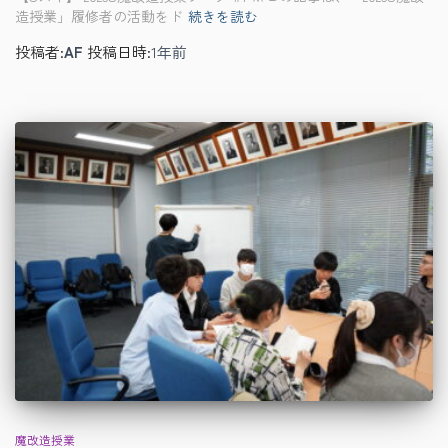
造授業」履修者の活動をド
続きを読む
投稿者:
AF
投稿日時:
1年
前
魔改造授業