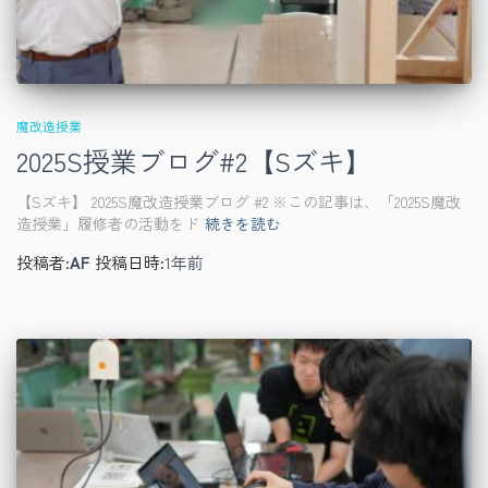
魔改造授業
2025S授業ブログ#2【Sズキ】
【Sズキ】 2025S魔改造授業ブログ #2 ※この記事は、「2025S魔改
造授業」履修者の活動をド
続きを読む
投稿者:
AF
投稿日時:
1年
前