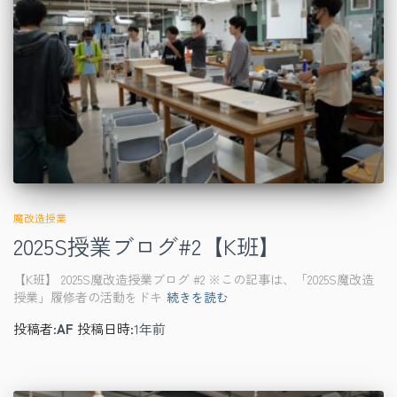
魔改造授業
2025S授業ブログ#2【K班】
【K班】 2025S魔改造授業ブログ #2 ※この記事は、「2025S魔改造
授業」履修者の活動をドキ
続きを読む
投稿者:
AF
投稿日時:
1年
前