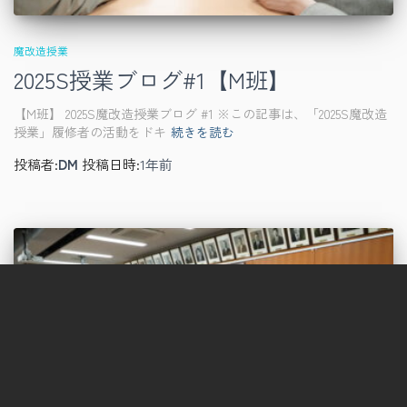
魔改造授業
2025S授業ブログ#1【M班】
【M班】 2025S魔改造授業ブログ #1 ※この記事は、「2025S魔改造
授業」履修者の活動をドキ
続きを読む
投稿者:
DM
投稿日時:
1年
前