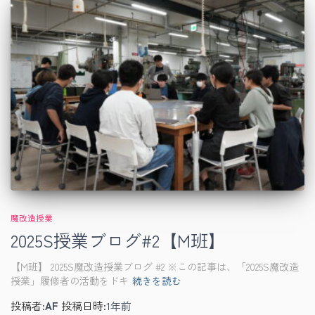
魔改造授業
2025S授業ブログ#2【M班】
【M班】 2025S魔改造授業ブログ #2 ※この記事は、「2025S魔改造
授業」履修者の活動をドキ
続きを読む
投稿者:
AF
投稿日時:
1年
前