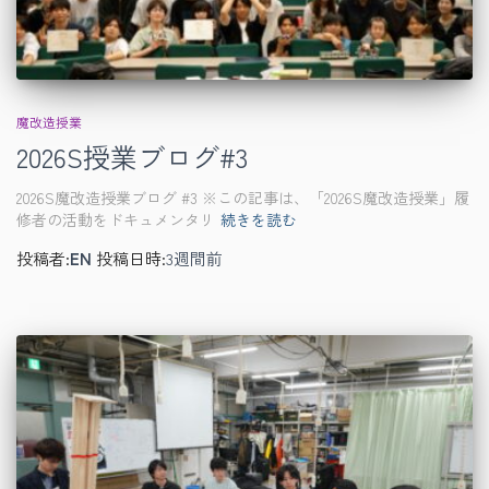
魔改造授業
2026S授業ブログ#3
2026S魔改造授業ブログ #3 ※この記事は、「2026S魔改造授業」履
修者の活動をドキュメンタリ
続きを読む
投稿者:
EN
投稿日時:
3週間
前