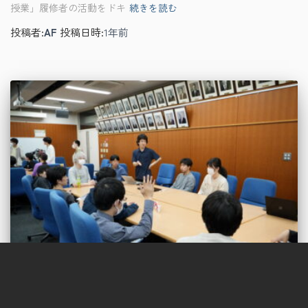
授業」履修者の活動をドキ
続きを読む
投稿者:
AF
投稿日時:
1年
前
魔改造授業