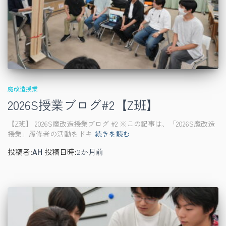
魔改造授業
2026S授業ブログ#2【Z班】
【Z班】 2026S魔改造授業ブログ #2 ※この記事は、「2026S魔改造
授業」履修者の活動をドキ
続きを読む
投稿者:
AH
投稿日時:
2か月
前