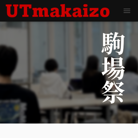
ナビゲ
駒場祭